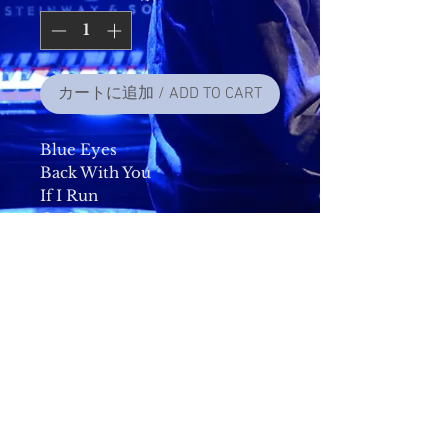
カートに追加 / ADD TO CART
Blue Eyes
Back With You
If I Run
On My Own
Home Again
Crazie Blue
Island Of Dreams
Our World
Rings Around The Moon
500枚限定 バックインレイに
直筆サイン ＆ No. 入り